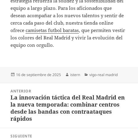
estrategia refuerza la solidez y la sostenibilidad del
equipo a largo plazo. Para los aficionados que
desean acompañar a los nuevos talentos y sentir de
cerca cada paso del club, nuestra tienda online
ofrece
camisetas futbol baratas
, que permiten vestir
los colores del Real Madrid y vivir la evolución del
equipo con orgullo.
Publicado
Autor
Categorías
16 de septiembre de 2025
istern
vigo-real madrid
el
Navegación
ANTERIOR
de
La innovación táctica del Real Madrid en
Entrada
entradas
la nueva temporada: combinar centros
anterior:
desde las bandas con contraataques
rápidos
SIGUIENTE