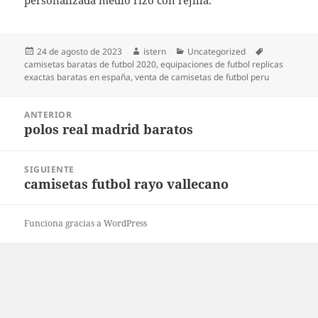
personalizada medio rizo con rejilla.
Publicado
Autor
Categorías
Etiquetas
24 de agosto de 2023
istern
Uncategorized
el
camisetas baratas de futbol 2020
,
equipaciones de futbol replicas
exactas baratas en españa
,
venta de camisetas de futbol peru
Navegación
ANTERIOR
de
polos real madrid baratos
Entrada
entradas
anterior:
SIGUIENTE
camisetas futbol rayo vallecano
Entrada
siguiente:
Funciona gracias a WordPress