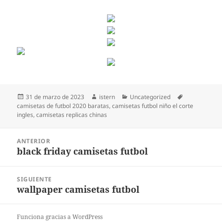
Publicado
Autor
Categorías
Etiquetas
31 de marzo de 2023
istern
Uncategorized
el
camisetas de futbol 2020 baratas
,
camisetas futbol niño el corte
ingles
,
camisetas replicas chinas
Navegación
ANTERIOR
de
black friday camisetas futbol
Entrada
entradas
anterior:
SIGUIENTE
wallpaper camisetas futbol
Entrada
siguiente:
Funciona gracias a WordPress