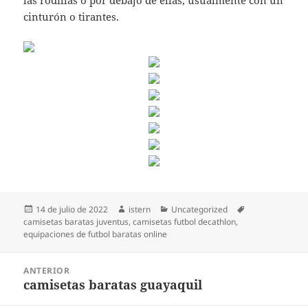
las rodillas o por debajo de ellas, usualmente con un
cinturón o tirantes.
Publicado
Autor
Categorías
Etiquetas
14 de julio de 2022
istern
Uncategorized
el
camisetas baratas juventus
,
camisetas futbol decathlon
,
equipaciones de futbol baratas online
Navegación
ANTERIOR
de
camisetas baratas guayaquil
Entrada
entradas
anterior: