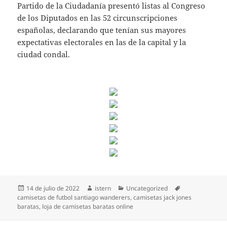
Partido de la Ciudadanía presentó listas al Congreso
de los Diputados en las 52 circunscripciones
españolas, declarando que tenían sus mayores
expectativas electorales en las de la capital y la
ciudad condal.
Publicado
Autor
Categorías
Etiquetas
14 de julio de 2022
istern
Uncategorized
el
camisetas de futbol santiago wanderers
,
camisetas jack jones
baratas
,
loja de camisetas baratas online
Navegación