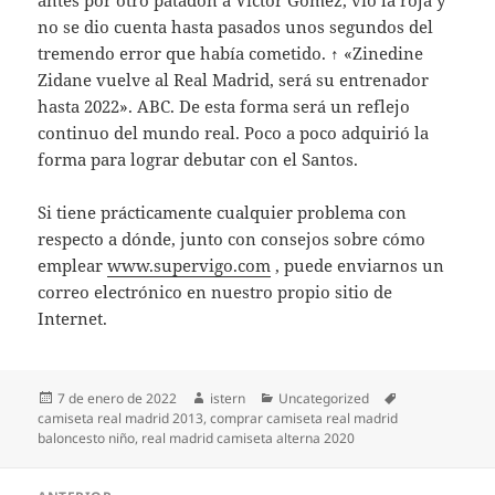
antes por otro patadón a Victor Gómez, vio la roja y
no se dio cuenta hasta pasados unos segundos del
tremendo error que había cometido. ↑ «Zinedine
Zidane vuelve al Real Madrid, será su entrenador
hasta 2022». ABC. De esta forma será un reflejo
continuo del mundo real. Poco a poco adquirió la
forma para lograr debutar con el Santos.
Si tiene prácticamente cualquier problema con
respecto a dónde, junto con consejos sobre cómo
emplear
www.supervigo.com
, puede enviarnos un
correo electrónico en nuestro propio sitio de
Internet.
Publicado
Autor
Categorías
Etiquetas
7 de enero de 2022
istern
Uncategorized
el
camiseta real madrid 2013
,
comprar camiseta real madrid
baloncesto niño
,
real madrid camiseta alterna 2020
Navegación