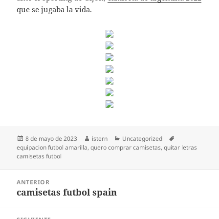
que se jugaba la vida.
Publicado
Autor
Categorías
Etiquetas
8 de mayo de 2023
istern
Uncategorized
el
equipacion futbol amarilla
,
quero comprar camisetas
,
quitar letras
camisetas futbol
Navegación
ANTERIOR
de
camisetas futbol spain
Entrada
entradas
anterior: