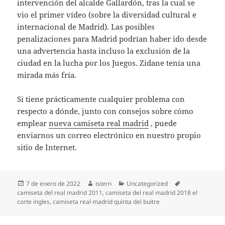
intervención del alcalde Gallardón, tras la cual se
vio el primer vídeo (sobre la diversidad cultural e
internacional de Madrid). Las posibles
penalizaciones para Madrid podrían haber ido desde
una advertencia hasta incluso la exclusión de la
ciudad en la lucha por los Juegos. Zidane tenía una
mirada más fría.
Si tiene prácticamente cualquier problema con
respecto a dónde, junto con consejos sobre cómo
emplear
nueva camiseta real madrid
, puede
enviarnos un correo electrónico en nuestro propio
sitio de Internet.
Publicado
Autor
Categorías
Etiquetas
7 de enero de 2022
istern
Uncategorized
el
camiseta del real madrid 2011
,
camiseta del real madrid 2018 el
corte ingles
,
camiseta real madrid quinta del buitre
Navegación