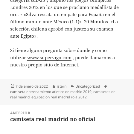
categoría sub-23 y disputó los Juegos Olímpicos
Londres 2012 en los que se proclamó medallista de
oro. ↑ «Silva rescata un empate para España en el
último minuto ante México (1-1)». 20 Minutos. «La
selección chilena aprobó con justeza su examen
ante Egipto».
Si tiene alguna pregunta sobre dónde y cómo
utilizar
www.supervigo.com
, puede llamarnos a
nuestro propio sitio de Internet.
Publicado
Autor
Categorías
Etiquetas
7 de enero de 2022
istern
Uncategorized
el
camiseta entrenamiento atletico de madrid 2019
,
camisetas del
real madrid
,
equipacion real madrid roja 2012
Navegación
ANTERIOR
de
camiseta real madrid no oficial
Entrada
entradas
anterior: