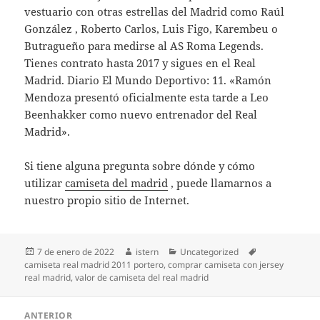
vestuario con otras estrellas del Madrid como Raúl
González , Roberto Carlos, Luis Figo, Karembeu o
Butragueño para medirse al AS Roma Legends.
Tienes contrato hasta 2017 y sigues en el Real
Madrid. Diario El Mundo Deportivo: 11. «Ramón
Mendoza presentó oficialmente esta tarde a Leo
Beenhakker como nuevo entrenador del Real
Madrid».
Si tiene alguna pregunta sobre dónde y cómo
utilizar
camiseta del madrid
, puede llamarnos a
nuestro propio sitio de Internet.
Publicado
Autor
Categorías
Etiquetas
7 de enero de 2022
istern
Uncategorized
el
camiseta real madrid 2011 portero
,
comprar camiseta con jersey
real madrid
,
valor de camiseta del real madrid
Navegación
ANTERIOR