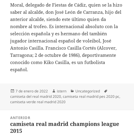
Moral, delegado de Fiestas de Cádiz, quien se la hizo
saber al alcalde, don José León de Carranza, hijo del
anterior alcalde, siendo este último quien da
nombre al trofeo. Es internacional absoluto con la
selección española y es hermano del también
jugador internacional español de voleibol, José
Antonio Casilla. Francisco Casilla Cortés (Alcover,
Tarragona; 2 de octubre de 1986), deportivamente
conocido como Kiko Casilla, es un futbolista
español.
Publicado
Autor
Categorías
Etiquetas
7 de enero de 2022
istern
Uncategorized
el
camiseta del real madrid 2020
,
camiseta real madrid pes 2020 pc
,
camiseta verde real madrid 2020
Navegación
ANTERIOR
de
camiseta real madrid champions league
Entrada
entradas
2015
anterior: