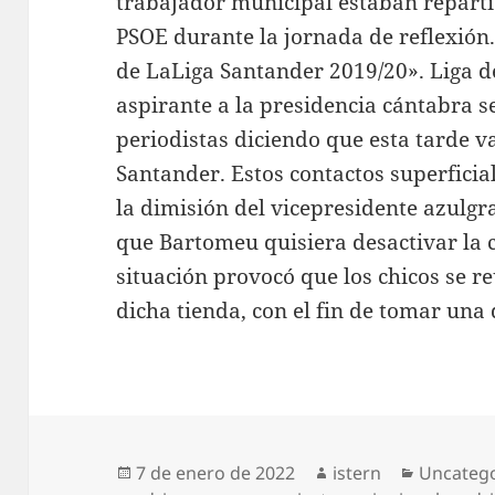
trabajador municipal estaban reparti
PSOE durante la jornada de reflexión.
de LaLiga Santander 2019/20». Liga de
aspirante a la presidencia cántabra s
periodistas diciendo que esta tarde va
Santander. Estos contactos superficial
la dimisión del vicepresidente azulgr
que Bartomeu quisiera desactivar la cr
situación provocó que los chicos se r
dicha tienda, con el fin de tomar una 
Publicado
Autor
Categorí
7 de enero de 2022
istern
Uncateg