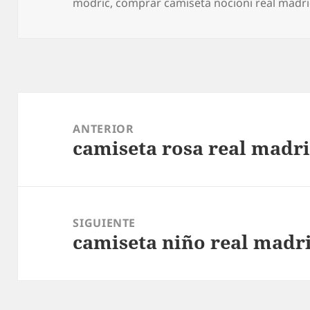
el
modric
,
comprar camiseta nocioni real madr
Navegación
de
ANTERIOR
camiseta rosa real madri
entradas
Entrada
anterior:
SIGUIENTE
camiseta niño real madr
Entrada
siguiente: