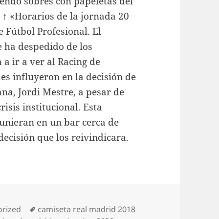
endo sobres con papeletas del
 ↑ «Horarios de la jornada 20
 Fútbol Profesional. El
e ha despedido de los
 a ir a ver al Racing de
es influyeron en la decisión de
ana, Jordi Mestre, a pesar de
isis institucional. Esta
eunieran en un bar cerca de
decisión que los reivindicara.
as
Etiquetas
orized
camiseta real madrid 2018