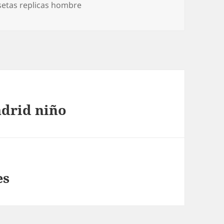
setas replicas hombre
adrid niño
es