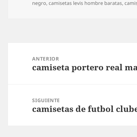
el
negro
,
camisetas levis hombre baratas
,
cami
Navegación
de
ANTERIOR
camiseta portero real m
entradas
Entrada
anterior:
SIGUIENTE
camisetas de futbol club
Entrada
siguiente: