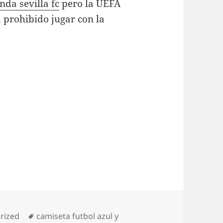
enda sevilla fc
pero la UEFA
 prohibido jugar con la
as
Etiquetas
rized
camiseta futbol azul y