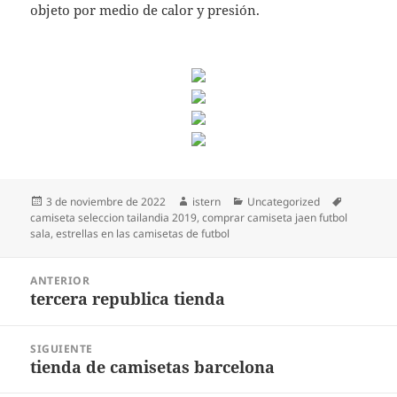
objeto por medio de calor y presión.
Publicado
Autor
Categorías
Etiquetas
3 de noviembre de 2022
istern
Uncategorized
el
camiseta seleccion tailandia 2019
,
comprar camiseta jaen futbol
sala
,
estrellas en las camisetas de futbol
Navegación
ANTERIOR
de
tercera republica tienda
Entrada
entradas
anterior:
SIGUIENTE
tienda de camisetas barcelona
Entrada
siguiente: