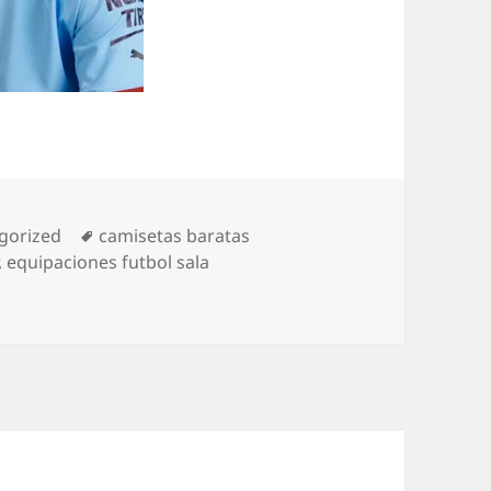
rías
Etiquetas
gorized
camisetas baratas
,
equipaciones futbol sala