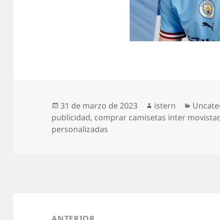
Publicado
Autor
Catego
31 de marzo de 2023
istern
Uncate
el
publicidad
,
comprar camisetas inter movistar
personalizadas
Navegación
de
ANTERIOR