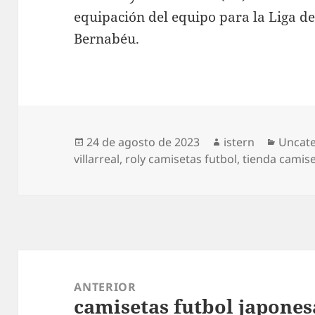
equipación del equipo para la Liga d
Bernabéu.
Publicado
Autor
Catego
24 de agosto de 2023
istern
Uncat
el
villarreal
,
roly camisetas futbol
,
tienda camis
Navegación
de
ANTERIOR
camisetas futbol japones
entradas
Entrada