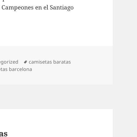
e Campeones en el Santiago
rías
Etiquetas
egorized
camisetas baratas
etas barcelona
as