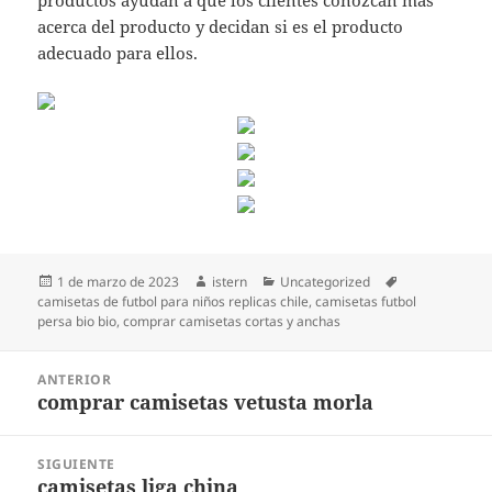
productos ayudan a que los clientes conozcan más
acerca del producto y decidan si es el producto
adecuado para ellos.
Publicado
Autor
Categorías
Etiquetas
1 de marzo de 2023
istern
Uncategorized
el
camisetas de futbol para niños replicas chile
,
camisetas futbol
persa bio bio
,
comprar camisetas cortas y anchas
Navegación
ANTERIOR
de
comprar camisetas vetusta morla
Entrada
entradas
anterior:
SIGUIENTE
camisetas liga china
Entrada