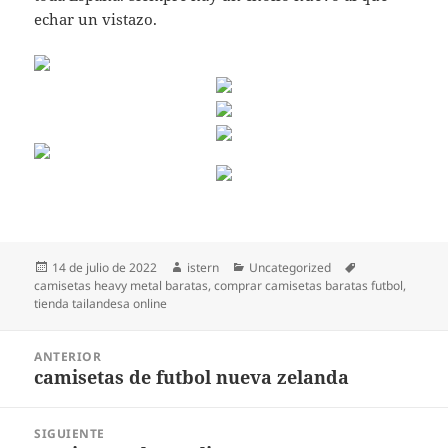
echar un vistazo.
Publicado
Autor
Categorías
Etiquetas
14 de julio de 2022
istern
Uncategorized
el
camisetas heavy metal baratas
,
comprar camisetas baratas futbol
,
tienda tailandesa online
Navegación
ANTERIOR
de
camisetas de futbol nueva zelanda
Entrada
entradas
anterior:
SIGUIENTE