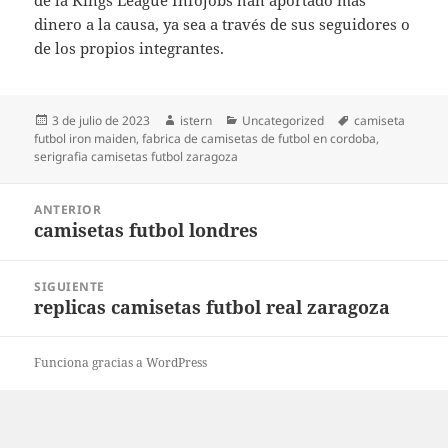
de la Kings League Infojobs han aportado más
dinero a la causa, ya sea a través de sus seguidores o
de los propios integrantes.
Publicado
Autor
Categorías
Etiquetas
3 de julio de 2023
istern
Uncategorized
camiseta
el
futbol iron maiden
,
fabrica de camisetas de futbol en cordoba
,
serigrafia camisetas futbol zaragoza
Navegación
ANTERIOR
de
camisetas futbol londres
Entrada
entradas
anterior:
SIGUIENTE
replicas camisetas futbol real zaragoza
Entrada
siguiente:
Funciona gracias a WordPress