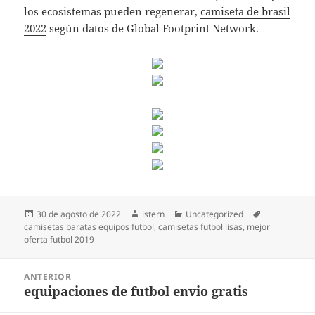
los ecosistemas pueden regenerar,
camiseta de brasil
2022
según datos de Global Footprint Network.
Publicado
Autor
Categorías
Etiquetas
30 de agosto de 2022
istern
Uncategorized
el
camisetas baratas equipos futbol
,
camisetas futbol lisas
,
mejor
oferta futbol 2019
Navegación
ANTERIOR
de
equipaciones de futbol envio gratis
Entrada
entradas
anterior: