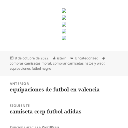
Publicado
Autor
Categorías
Etiquetas
8 de octubre de 2022
istern
Uncategorized
el
comprar camisetas morat
,
comprar camisetas natos y waor
,
equipaciones futbol negro
Navegación
ANTERIOR
de
equipaciones de futbol en valencia
Entrada
entradas
anterior:
SIGUIENTE
camiseta cccp futbol adidas
Entrada
siguiente:
Funciona gracias a WordPress