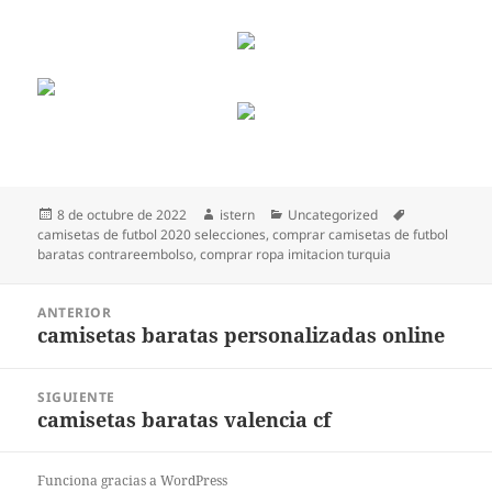
Publicado
Autor
Categorías
Etiquetas
8 de octubre de 2022
istern
Uncategorized
el
camisetas de futbol 2020 selecciones
,
comprar camisetas de futbol
baratas contrareembolso
,
comprar ropa imitacion turquia
Navegación
ANTERIOR
de
camisetas baratas personalizadas online
Entrada
entradas
anterior:
SIGUIENTE
camisetas baratas valencia cf
Entrada
siguiente:
Funciona gracias a WordPress