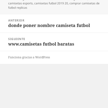
el
camisetas esports
,
camisetas futbol 2019 20
,
comprar camisetas de
futbol replicas
Navegación
ANTERIOR
de
donde poner nombre camiseta futbol
Entrada
entradas
anterior:
SIGUIENTE
www.camisetas futbol baratas
Entrada
siguiente:
Funciona gracias a WordPress