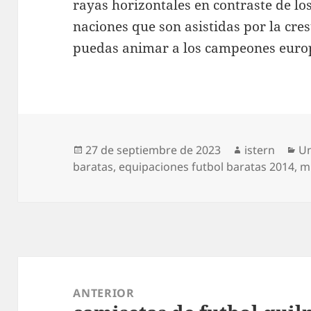
rayas horizontales en contraste de los
naciones que son asistidas por la cre
puedas animar a los campeones europ
Publicado
Autor
Ca
27 de septiembre de 2023
istern
Un
el
baratas
,
equipaciones futbol baratas 2014
,
m
Navegación
de
ANTERIOR
entradas
Entrada