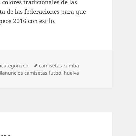
 colores tradicionales de las
sta de las federaciones para que
eos 2016 con estilo.
tegorías
Etiquetas
categorized
camisetas zumba
ilanuncios camisetas futbol huelva