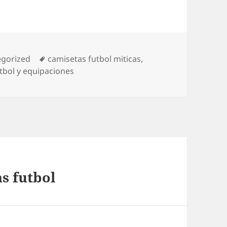
rías
Etiquetas
egorized
camisetas futbol miticas
,
tbol y equipaciones
as futbol