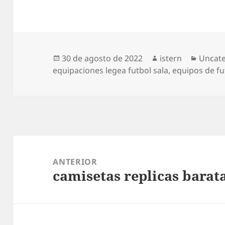
Publicado
Autor
Catego
30 de agosto de 2022
istern
Uncat
el
equipaciones legea futbol sala
,
equipos de fu
Navegación
de
ANTERIOR
camisetas replicas barat
entradas
Entrada
anterior: