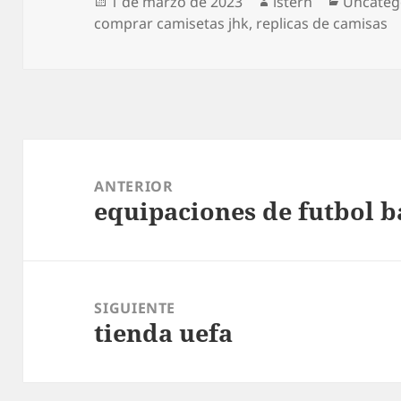
Publicado
Autor
Categorí
1 de marzo de 2023
istern
Uncateg
el
comprar camisetas jhk
,
replicas de camisas
Navegación
de
ANTERIOR
equipaciones de futbol b
entradas
Entrada
anterior:
SIGUIENTE
tienda uefa
Entrada
siguiente: