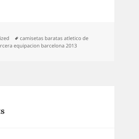
Etiquetas
ized
camisetas baratas atletico de
ercera equipacion barcelona 2013
ts