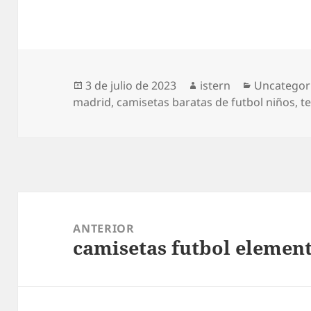
Publicado
Autor
Categorías
3 de julio de 2023
istern
Uncategor
el
madrid
,
camisetas baratas de futbol niños
,
t
Navegación
de
ANTERIOR
camisetas futbol elemen
entradas
Entrada
anterior: