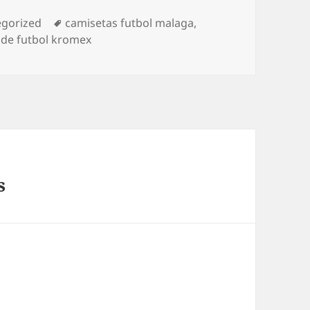
rías
Etiquetas
egorized
camisetas futbol malaga
,
 de futbol kromex
s