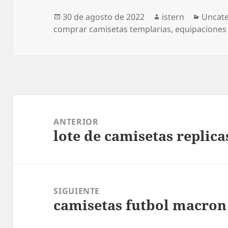
Publicado
Autor
Catego
30 de agosto de 2022
istern
Uncat
el
comprar camisetas templarias
,
equipaciones
Navegación
de
ANTERIOR
lote de camisetas replica
entradas
Entrada
anterior:
SIGUIENTE
camisetas futbol macron
Entrada
siguiente: