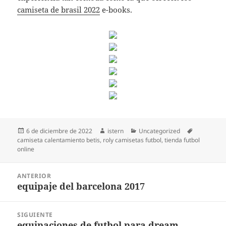
camiseta de brasil 2022
e-books.
Publicado
Autor
Categorías
Etiquetas
6 de diciembre de 2022
istern
Uncategorized
el
camiseta calentamiento betis
,
roly camisetas futbol
,
tienda futbol
online
Navegación
ANTERIOR
de
equipaje del barcelona 2017
Entrada
entradas
anterior:
SIGUIENTE
equipaciones de futbol para dream
Entrada