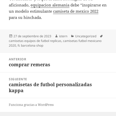
aficionado,
equipacion alemania
debe “inspirarse en
un modelo estimulante
camiseta de mexico 2022
para su hinchada.
Publicado
Autor
Categorías
Etiqueta
27 de septiembre de 2023
istern
Uncategorized
el
camisetas equipos de futbol replicas
,
camisetas futbol mexicano
2020
,
fc barcelona shop
Navegación
ANTERIOR
de
comprar remeras
Entrada
entradas
anterior:
SIGUIENTE
camisetas de futbol personalizadas
Entrada
kappa
siguiente:
Funciona gracias a WordPress