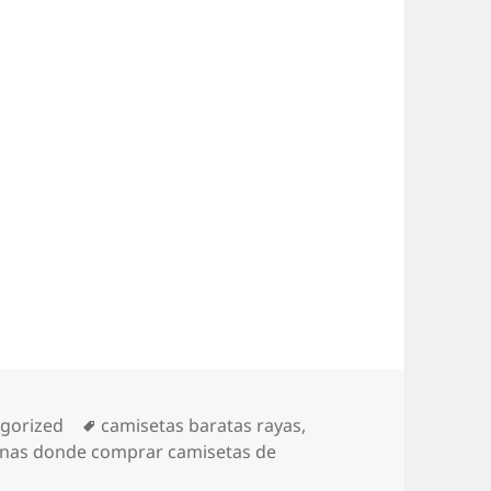
rías
Etiquetas
gorized
camisetas baratas rayas
,
inas donde comprar camisetas de