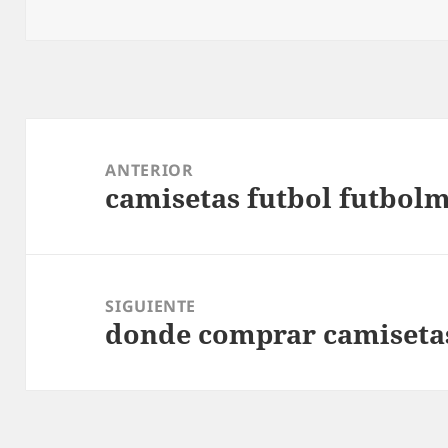
Navegación
de
ANTERIOR
camisetas futbol futbol
entradas
Entrada
anterior:
SIGUIENTE
donde comprar camiseta
Entrada
siguiente: