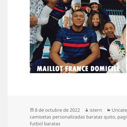
Publicado
Autor
Catego
8 de octubre de 2022
istern
Uncate
el
camisetas personalizadas baratas quito
,
pag
futbol baratas