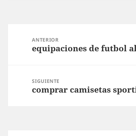
Navegación
de
ANTERIOR
equipaciones de futbol a
entradas
Entrada
anterior:
SIGUIENTE
comprar camisetas sport
Entrada
siguiente: