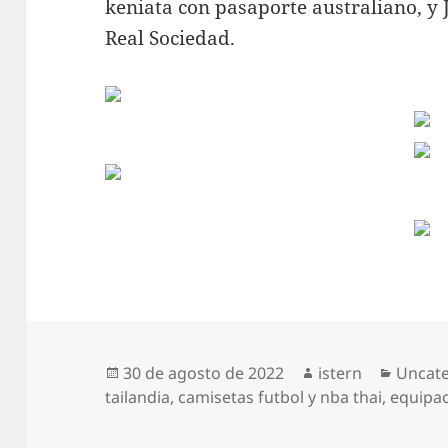
keniata con pasaporte australiano, y 
Real Sociedad.
Publicado
Autor
Catego
30 de agosto de 2022
istern
Uncat
el
tailandia
,
camisetas futbol y nba thai
,
equipac