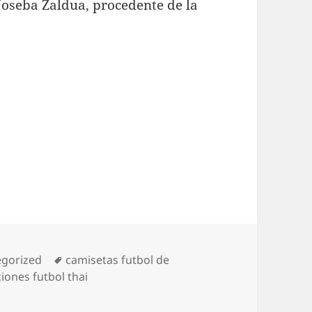
Joseba Zaldua, procedente de la
rías
Etiquetas
egorized
camisetas futbol de
iones futbol thai