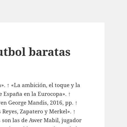
utbol baratas
». ↑ «La ambición, el toque y la
de España en la Eurocopa». ↑
even George Mandis, 2016, pp. ↑
s Reyes, Zapatero y Merkel». ↑
s son las de Awer Mabil, jugador