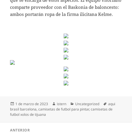
que se encarga de estos aspectos. El equipo vitoriano
comparte proveedor con el Baskonia de baloncesto:
ambos portarán ropa de la firma ilicitana Kelme.
Publicado
Autor
Categorías
Etiquetas
1 de marzo de 2023
istern
Uncategorized
aqui
el
brasil barcelona
,
camisetas de futbol para pintar
,
camisetas de
futbol xolos de tijuana
Navegación
ANTERIOR