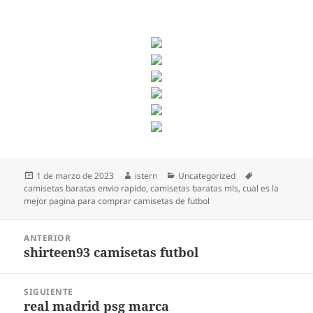
Publicado
Autor
Categorías
Etiquetas
1 de marzo de 2023
istern
Uncategorized
el
camisetas baratas envio rapido
,
camisetas baratas mls
,
cual es la
mejor pagina para comprar camisetas de futbol
Navegación
ANTERIOR
de
shirteen93 camisetas futbol
Entrada
entradas
anterior:
SIGUIENTE
real madrid psg marca
Entrada