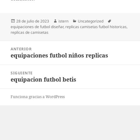
Publicado
Autor
Categorías
Etiquetas
28 de julio de 2023
istern
Uncategorized
el
equipaciones de futbol diseñar
,
replicas camisetas futbol historicas
,
replicas de camisetas
Navegación
ANTERIOR
de
equipaciones futbol niños replicas
Entrada
entradas
anterior:
SIGUIENTE
equipacion futbol betis
Entrada
siguiente:
Funciona gracias a WordPress