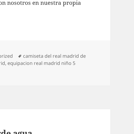
on nosotros en nuestra propia
as
Etiquetas
orized
camiseta del real madrid de
rid
,
equipacion real madrid niño 5
rde agua