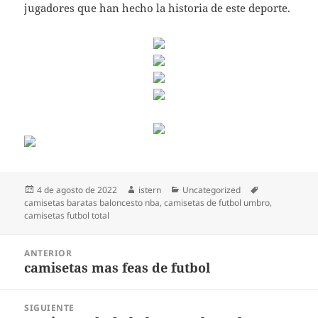
jugadores que han hecho la historia de este deporte.
Publicado
Autor
Categorías
Etiquetas
4 de agosto de 2022
istern
Uncategorized
el
camisetas baratas baloncesto nba
,
camisetas de futbol umbro
,
camisetas futbol total
Navegación
ANTERIOR
de
camisetas mas feas de futbol
Entrada
entradas
anterior:
SIGUIENTE