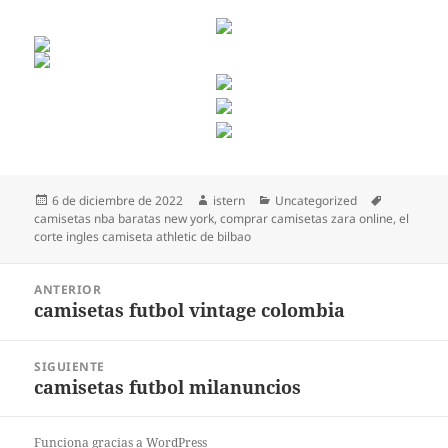
Publicado
Autor
Categorías
Etiquetas
6 de diciembre de 2022
istern
Uncategorized
el
camisetas nba baratas new york
,
comprar camisetas zara online
,
el
corte ingles camiseta athletic de bilbao
Navegación
ANTERIOR
de
camisetas futbol vintage colombia
Entrada
entradas
anterior:
SIGUIENTE
camisetas futbol milanuncios
Entrada
siguiente:
Funciona gracias a WordPress