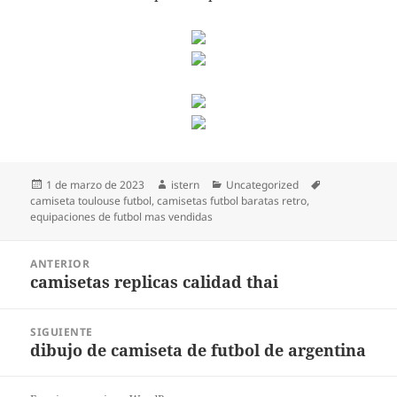
Publicado
Autor
Categorías
Etiquetas
1 de marzo de 2023
istern
Uncategorized
el
camiseta toulouse futbol
,
camisetas futbol baratas retro
,
equipaciones de futbol mas vendidas
Navegación
ANTERIOR
de
camisetas replicas calidad thai
Entrada
entradas
anterior:
SIGUIENTE
dibujo de camiseta de futbol de argentina
Entrada
siguiente: