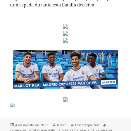
una espada durante esta batalla decisiva.
Publicado
Autor
Categorías
Etiquetas
4 de agosto de 2022
istern
Uncategorized
el
camisetas baratas medellin
,
camisetas baratas surf
,
camisetas