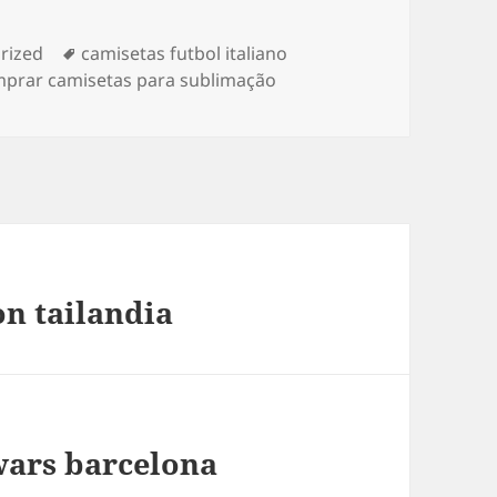
as
Etiquetas
rized
camisetas futbol italiano
prar camisetas para sublimação
on tailandia
wars barcelona