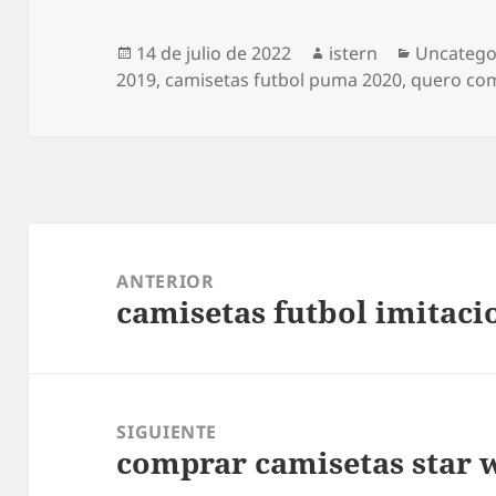
Publicado
Autor
Categorí
14 de julio de 2022
istern
Uncatego
el
2019
,
camisetas futbol puma 2020
,
quero com
Navegación
de
ANTERIOR
camisetas futbol imitaci
entradas
Entrada
anterior:
SIGUIENTE
comprar camisetas star 
Entrada
siguiente: