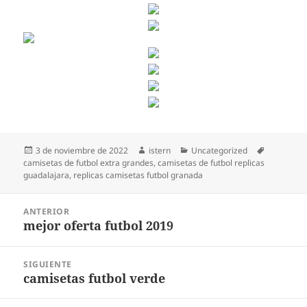
Publicado
Autor
Categorías
Etiquetas
3 de noviembre de 2022
istern
Uncategorized
el
camisetas de futbol extra grandes
,
camisetas de futbol replicas
guadalajara
,
replicas camisetas futbol granada
Navegación
ANTERIOR
de
mejor oferta futbol 2019
Entrada
entradas
anterior:
SIGUIENTE
camisetas futbol verde
Entrada
siguiente: