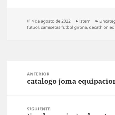
Publicado
Autor
Categor
4 de agosto de 2022
istern
Uncateg
el
futbol
,
camisetas futbol girona
,
decathlon eq
Navegación
de
ANTERIOR
catalogo joma equipacio
entradas
Entrada
anterior:
SIGUIENTE