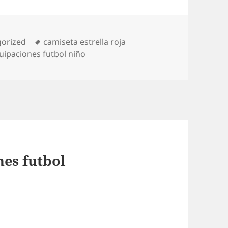
ías
Etiquetas
orized
camiseta estrella roja
uipaciones futbol niño
nes futbol