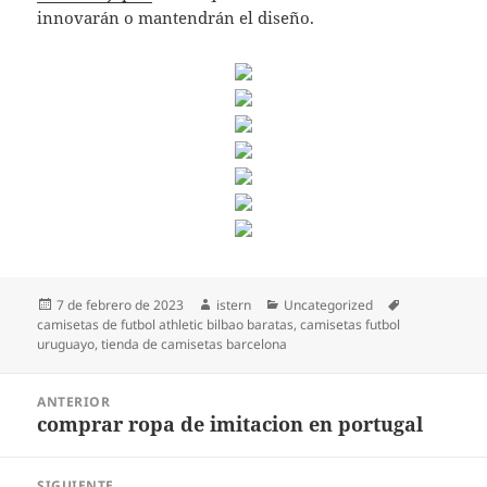
innovarán o mantendrán el diseño.
Publicado
Autor
Categorías
Etiquetas
7 de febrero de 2023
istern
Uncategorized
el
camisetas de futbol athletic bilbao baratas
,
camisetas futbol
uruguayo
,
tienda de camisetas barcelona
Navegación
ANTERIOR
de
comprar ropa de imitacion en portugal
Entrada
entradas
anterior:
SIGUIENTE