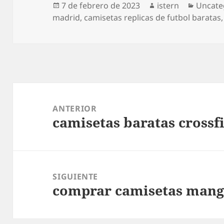
Publicado
Autor
Catego
7 de febrero de 2023
istern
Uncate
el
madrid
,
camisetas replicas de futbol baratas
Navegación
de
ANTERIOR
camisetas baratas crossfi
entradas
Entrada
anterior:
SIGUIENTE
comprar camisetas mang
Entrada
siguiente: