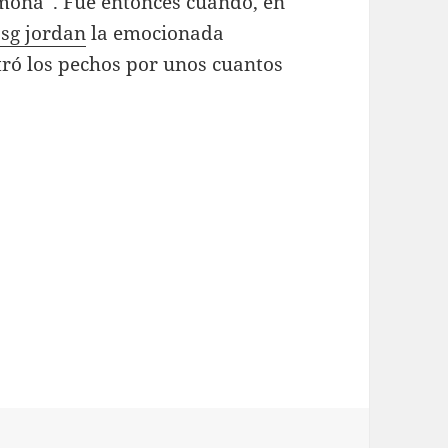
amona”. Fue entonces cuando, en
sg jordan
la emocionada
tró los pechos por unos cuantos