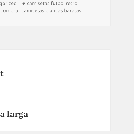
rías
Etiquetas
gorized
camisetas futbol retro
,
comprar camisetas blancas baratas
t
a larga