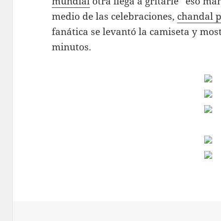
mundial
otra llega a gritarle “eso m
medio de las celebraciones,
chandal p
fanática se levantó la camiseta y mos
minutos.