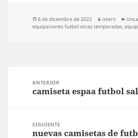
Publicado
Autor
Cate
6 de diciembre de 2022
istern
Unca
el
equipaciones futbol otras temporadas
,
equip
Navegación
de
ANTERIOR
camiseta espaa futbol sa
entradas
Entrada
anterior:
SIGUIENTE
nuevas camisetas de futb
Entrada