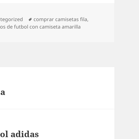
gorías
Etiquetas
tegorized
comprar camisetas fila
,
os de futbol con camiseta amarilla
la
ol adidas