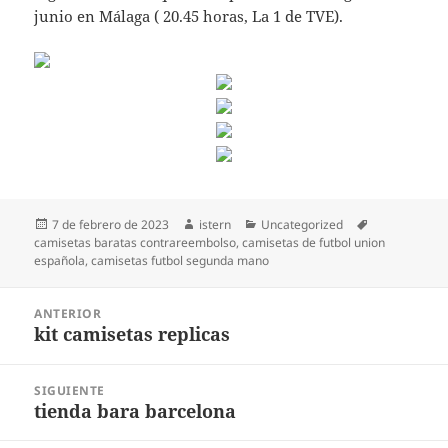
junio en Málaga ( 20.45 horas, La 1 de TVE).
Publicado
Autor
Categorías
Etiquetas
7 de febrero de 2023
istern
Uncategorized
el
camisetas baratas contrareembolso
,
camisetas de futbol union
española
,
camisetas futbol segunda mano
Navegación
ANTERIOR
de
kit camisetas replicas
Entrada
entradas
anterior:
SIGUIENTE
tienda bara barcelona
Entrada
siguiente: