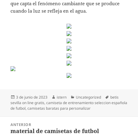
que capta el fenómeno cambiante que se produce
cuando la luz se refleja en el agua.
Publicado
Autor
Categorías
Etiquetas
3 de junio de 2023
istern
Uncategorized
betis
el
sevilla on line gratis
,
camiseta de entrenamiento seleccion española
de futbol
,
camisetas baratas para personalizar
Navegación
ANTERIOR
de
material de camisetas de futbol
Entrada
entradas