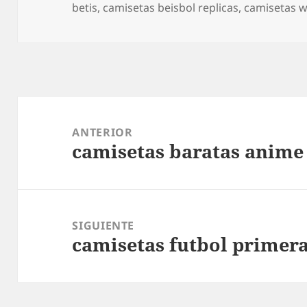
el
betis
,
camisetas beisbol replicas
,
camisetas w
Navegación
de
ANTERIOR
camisetas baratas anime
entradas
Entrada
anterior:
SIGUIENTE
camisetas futbol primera
Entrada
siguiente: