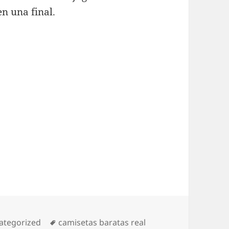
n una final.
egorías
Etiquetas
ategorized
camisetas baratas real