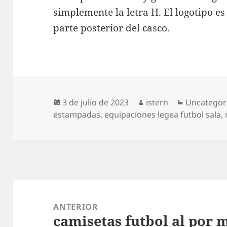
simplemente la letra H. El logotipo e
parte posterior del casco.
Publicado
Autor
Categorías
3 de julio de 2023
istern
Uncategor
el
estampadas
,
equipaciones legea futbol sala
,
Navegación
de
ANTERIOR
camisetas futbol al por 
entradas
Entrada