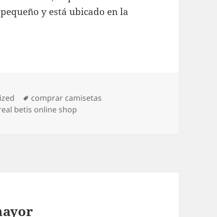
s pequeño y está ubicado en la
Etiquetas
ized
comprar camisetas
real betis online shop
mayor